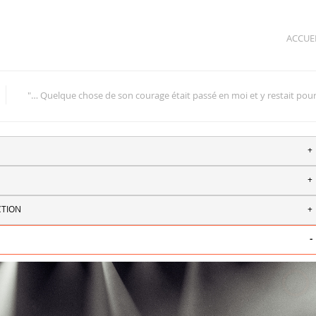
ACCUE
"… Quelque chose de son courage était passé en moi et y restait pour
+
+
CTION
+
-