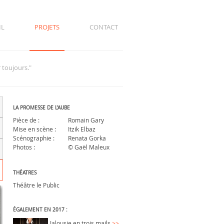
IL
PROJETS
CONTACT
 toujours."
LA PROMESSE DE L'AUBE
Pièce de :
Romain Gary
Mise en scène :
Itzik Elbaz
Scénographie :
Renata Gorka
Photos :
© Gaël Maleux
THÉATRES
Théâtre le Public
ÉGALEMENT EN 2017 :
Jalousie en trois mails
>>