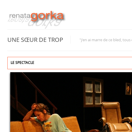
UNE SŒUR DE TROP
"j'en ai marre de ce bled, tou
LE SPECTACLE